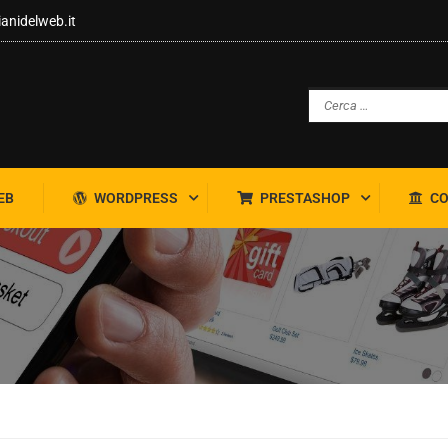
ianidelweb.it
EB
WORDPRESS
PRESTASHOP
CO