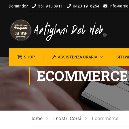
Salta al contenuto
Domande?
351 913 8911
0423-1916254
info@artig
SHOP
ASSISTENZA ORARIA
SITI W
ECOMMERCE
Home
I nostri Corsi
Ecommerce