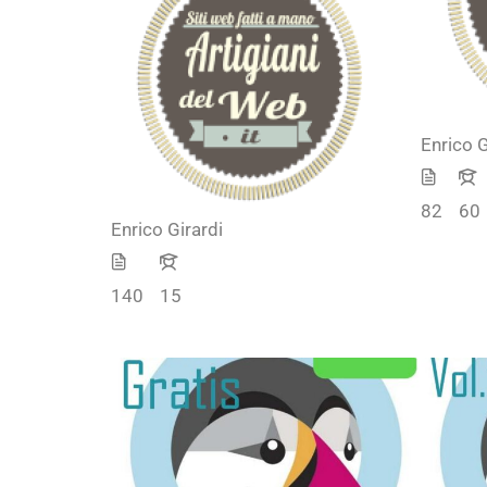
Enrico G
82
60
Enrico Girardi
140
15