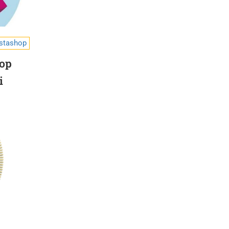
stashop
hop
i