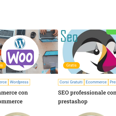
is
Gratis
rce
Wordpress
Corsi Gratuiti
Ecommerce
Pre
merce con
SEO professionale co
ommerce
prestashop