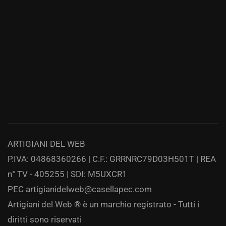
ARTIGIANI DEL WEB
P.IVA: 04868360266 | C.F.: GRRNRC79D03H501T | REA
n° TV - 405255 | SDI: M5UXCR1
PEC
artigianidelweb@casellapec.com
Artigiani del Web ® è un marchio registrato - Tutti i
diritti sono riservati