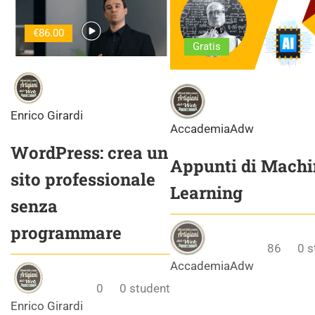
€86.00
Gratis
Enrico Girardi
AccademiaAdw
WordPress: crea un
Appunti di Machi
sito professionale
Learning
senza
programmare
86
0
s
AccademiaAdw
0
0
student
Enrico Girardi