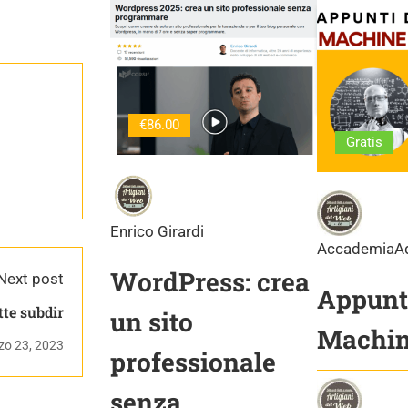
€86.00
Gratis
Enrico Girardi
AccademiaA
WordPress: crea
Next post
Appunti
tte subdir
un sito
Machin
zo 23, 2023
professionale
senza