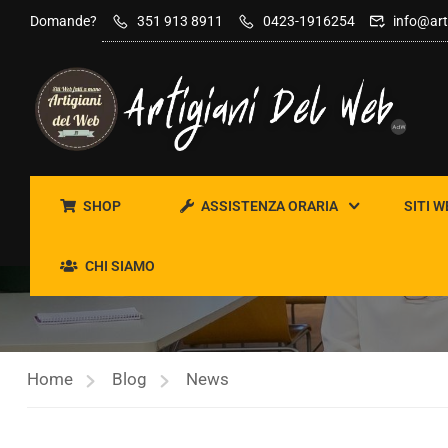
contenuto
Domande?
351 913 8911
0423-1916254
info@art
SHOP
ASSISTENZA ORARIA
SITI W
NEWS
CHI SIAMO
Home
Blog
News