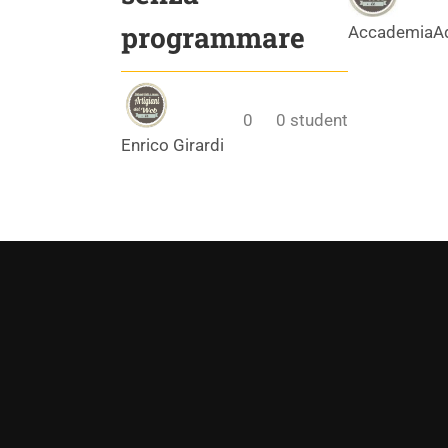
programmare
AccademiaA
0
0
student
Enrico Girardi