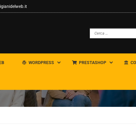
igianidelweb.it
EB
WORDPRESS
PRESTASHOP
CO