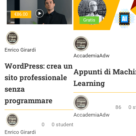
€86.00
Gratis
Enrico Girardi
AccademiaAdw
WordPress: crea un
Appunti di Machi
sito professionale
Learning
senza
programmare
86
0
s
AccademiaAdw
0
0
student
Enrico Girardi