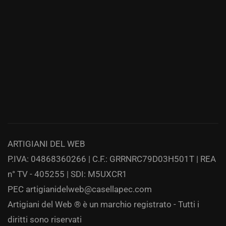
ARTIGIANI DEL WEB
P.IVA: 04868360266 | C.F.: GRRNRC79D03H501T | REA
n° TV - 405255 | SDI: M5UXCR1
PEC
artigianidelweb@casellapec.com
Artigiani del Web ® è un marchio registrato - Tutti i
diritti sono riservati