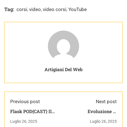
Tag:
corsi
,
video
,
video corsi
,
YouTube
Artigiani Del Web
Previous post
Next post
Flask POD{CAST} Il
Evoluzione di
Podcast Informatico
Prestashop | (ancora)
Luglio 26, 2025
Luglio 26, 2025
15 giorni con