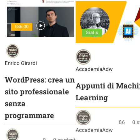
€86.00
Gratis
Enrico Girardi
AccademiaAdw
WordPress: crea un
Appunti di Machi
sito professionale
Learning
senza
programmare
86
0
s
AccademiaAdw
0
0
student