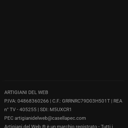
ARTIGIANI DEL WEB
P.IVA: 04868360266 | C.F.: GRRNRC79D03H501T | REA
n° TV - 405255 | SDI: M5UXCR1
PEC
artigianidelweb@casellapec.com
Artigiani del Web ® è un marchio registrato - Tutti i