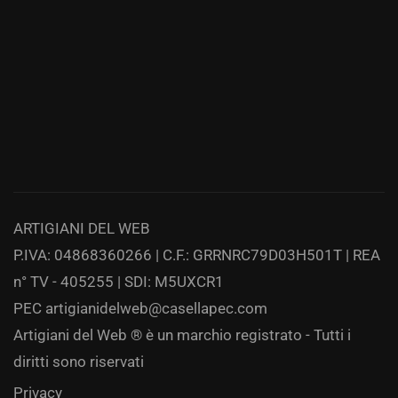
ARTIGIANI DEL WEB
P.IVA: 04868360266 | C.F.: GRRNRC79D03H501T | REA
n° TV - 405255 | SDI: M5UXCR1
PEC
artigianidelweb@casellapec.com
Artigiani del Web ® è un marchio registrato - Tutti i
diritti sono riservati
Privacy