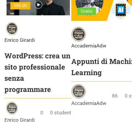
€86.00
Gratis
Enrico Girardi
AccademiaAdw
WordPress: crea un
Appunti di Machi
sito professionale
Learning
senza
programmare
86
0
s
AccademiaAdw
0
0
student
Enrico Girardi