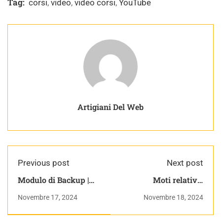
Tag:
corsi
,
video
,
video corsi
,
YouTube
Artigiani Del Web
Previous post
Next post
Modulo di Backup |
Moti relativi |
(ancora) 15 giorni con
Dinamica | Appunti di
Novembre 17, 2024
Novembre 18, 2024
prestashop vol. 3 –
Fisica Generale
livello avanzato