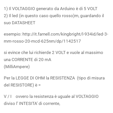
1) Il VOLTAGGIO generato da Arduino è di 5 VOLT
2) Il led (in questo caso quello rosso)m, guardando il
suo DATASHEET
esempio: http://it.farnell.com/kingbright/l-934id/led-3-
mm-rosso-20-mcd-625nm/dp/1142517
si evince che lui richierde 2 VOLT e vuole al massimo
una CORRENTE di 20 mA
(MilliAmpere)
Per la LEGGE DI OHM la RESISTENZA (tipo di misura
del RESISTORE) è =
V / I ovvero la resistenza è uguale al VOLTAGGIO
diviso l’ INTESITA’ di corrente,