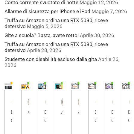
Conto corrente svuotato di notte
Maggio 12, 2026
Allarme di sicurezza per iPhone e iPad
Maggio 7, 2026
Truffa su Amazon ordina una RTX 5090, riceve
detersivo
Maggio 5, 2026
Gite a scuola? Basta, avete rotto!
Aprile 30, 2026
Truffa su Amazon ordina una RTX 5090, riceve
detersivo
Aprile 28, 2026
Studente con disabilità escluso dalla gita
Aprile 26,
2026
€86.00
Gratis
Gratis
Gratis
Gratis
Gratis
Gratis
G
Enrico
Enrico
Enrico
Enrico
En
AccademiaAdw
AccademiaAdw
AccademiaAdw
Girardi
Girardi
Girardi
Girardi
Gir
Appunti
Appunti
SQL
di
di
e
WordPress:
Appunti
Magento
E-
Ja