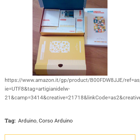
https://www.amazon.it/gp/product/B00FDW8JJE/ref=as_l
ie=UTF8&tag=artigianidelw-
21&camp=3414&creative=21718&linkCode=as2&creat
Tag:
Arduino
,
Corso Arduino