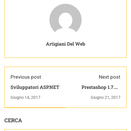
Artigiani Del Web
Previous post
Next post
Sviluppatori ASP.NET
Prestashop 1.7.x -
Errore prodotti con
Giugno 14, 2017
Giugno 21, 2017
campi personalizzati
CERCA