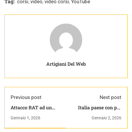
Tag:
corsi
,
video
,
video corsi
,
YouTube
Artigiani Del Web
Previous post
Next post
Attacco RAT ad un
Italia paese con più
traghetto italiano
compiti a casa in
Gennaio 1, 2026
Gennaio 2, 2026
#cybersecurity2025
Europa
#cybersecurity