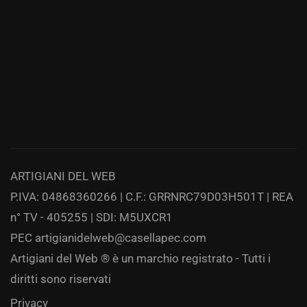
ARTIGIANI DEL WEB
P.IVA: 04868360266 | C.F.: GRRNRC79D03H501T | REA
n° TV - 405255 | SDI: M5UXCR1
PEC
artigianidelweb@casellapec.com
Artigiani del Web ® è un marchio registrato - Tutti i
diritti sono riservati
Privacy