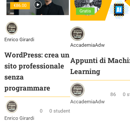
€86.00
Gratis
Enrico Girardi
AccademiaAdw
WordPress: crea un
Appunti di Machi
sito professionale
Learning
senza
programmare
86
0
s
AccademiaAdw
0
0
student
Enrico Girardi