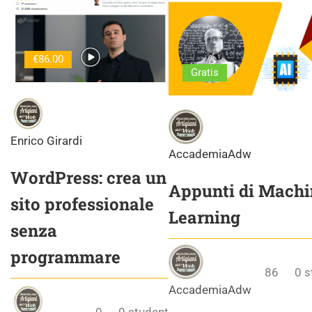
€86.00
Gratis
Enrico Girardi
AccademiaAdw
WordPress: crea un
Appunti di Machi
sito professionale
Learning
senza
programmare
86
0
s
AccademiaAdw
0
0
student