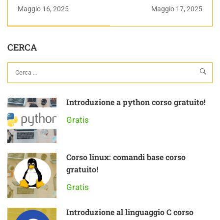
di C
indirizzi parte 1 |
Maggio 16, 2025
Maggio 17, 2025
(ancora) 15 giorni con
prestashop vol. 3 –
livello avanzato
CERCA
Introduzione a python corso gratuito!
Gratis
Corso linux: comandi base corso
gratuito!
Gratis
Introduzione al linguaggio C corso