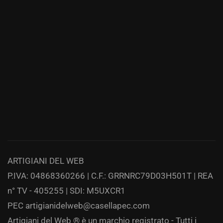
ARTIGIANI DEL WEB
P.IVA: 04868360266 | C.F.: GRRNRC79D03H501T | REA
n° TV - 405255 | SDI: M5UXCR1
PEC
artigianidelweb@casellapec.com
Artigiani del Web ® è un marchio registrato - Tutti i