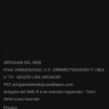
ARTIGIANI DEL WEB
P.IVA: 04868360266 | C.F.: GRRNRC79D03H501T | REA
n° TV - 405255 | SDI: M5UXCR1
PEC
artigianidelweb@casellapec.com
Artigiani del Web ® è un marchio registrato - Tutti i
diritti sono riservati
Privacy