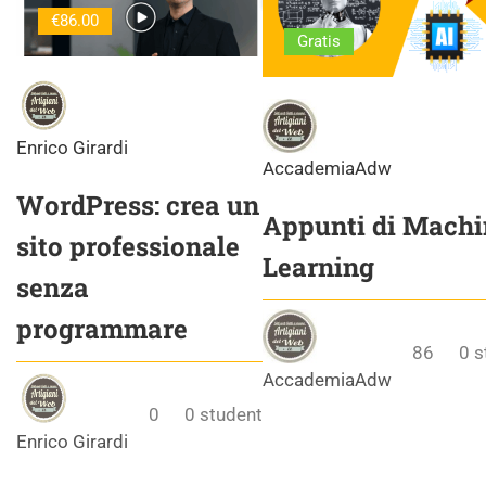
€86.00
Gratis
Enrico Girardi
AccademiaAdw
WordPress: crea un
Appunti di Machi
sito professionale
Learning
senza
programmare
86
0
s
AccademiaAdw
0
0
student
Enrico Girardi