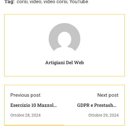
Tag:
corsi
,
video
,
video corsi
,
YouTube
Artigiani Del Web
Previous post
Next post
Esercizio 10 Mazzoldi
GDPR e Prestashop
es 4.7 | Dinamica |
1.7.x | (Altri) 15 giorni
Ottobre 28, 2024
Ottobre 29, 2024
Appunti di Fisica
con Prestashop Vol. 2
Generale
– livello intermedio