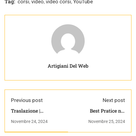
Tag:
corsi
,
video
,
video corsi
,
YouTube
Artigiani Del Web
Previous post
Next post
Traslazione |
Best Pratice nei
Dinamica | Appunti di
Backup | (ancora) 15
Novembre 24, 2024
Novembre 25, 2024
Fisica Generale
giorni con prestashop
vol. 3 – livello