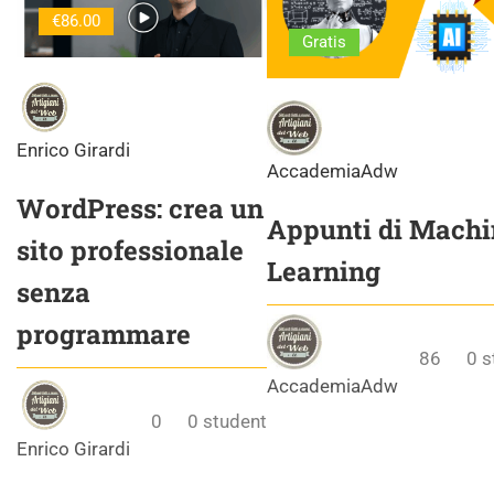
€86.00
Gratis
Enrico Girardi
AccademiaAdw
WordPress: crea un
Appunti di Machi
sito professionale
Learning
senza
programmare
86
0
s
AccademiaAdw
0
0
student
Enrico Girardi