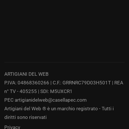
ARTIGIANI DEL WEB
P.IVA: 04868360266 | C.F.: GRRNRC79D03H501T | REA
n° TV - 405255 | SDI: M5UXCR1
PEC
artigianidelweb@casellapec.com
Artigiani del Web ® è un marchio registrato - Tutti i
diritti sono riservati
Privacy