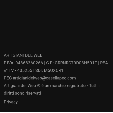
ARTIGIANI DEL WEB
P.IVA: 04868360266 | C.F.: GRRNRC79D03H501T | REA
n° TV - 405255 | SDI: M5UXCR1
PEC
artigianidelweb@casellapec.com
Artigiani del Web ® è un marchio registrato - Tutti i
diritti sono riservati
Privacy