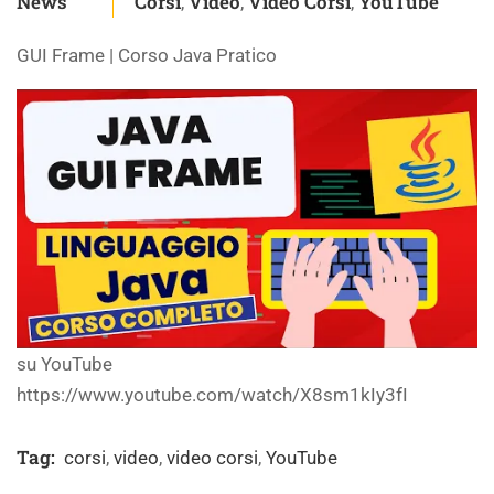
News
Corsi
Video
Video Corsi
YouTube
,
,
,
GUI Frame | Corso Java Pratico
su YouTube
https://www.youtube.com/watch/X8sm1kIy3fI
Tag:
corsi
,
video
,
video corsi
,
YouTube