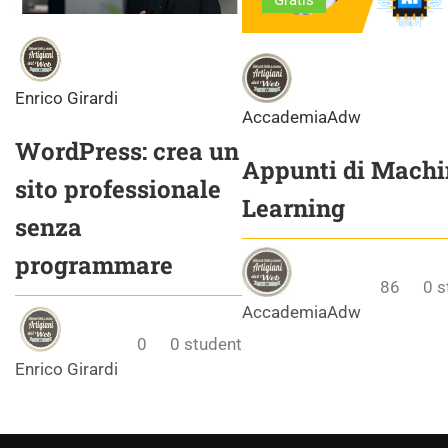
Gratis
Enrico Girardi
AccademiaAdw
WordPress: crea un
Appunti di Machi
sito professionale
Learning
senza
programmare
86
0
s
AccademiaAdw
0
0
student
Enrico Girardi