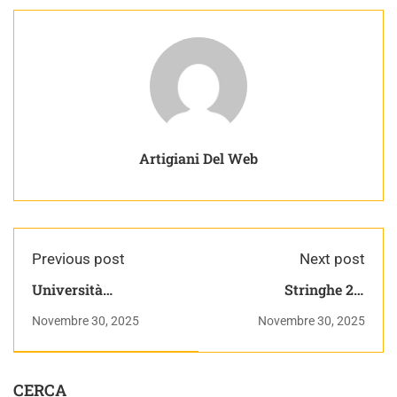
Artigiani Del Web
Previous post
Next post
Università
Stringhe 25:
telematiche in
expandtabs | Python
Novembre 30, 2025
Novembre 30, 2025
crescita esponenziale
corso completo
nel 2025
CERCA