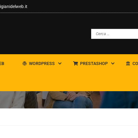
igianidelweb.it
EB
WORDPRESS
PRESTASHOP
CO