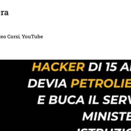
era
eo Corsi
YouTube
,