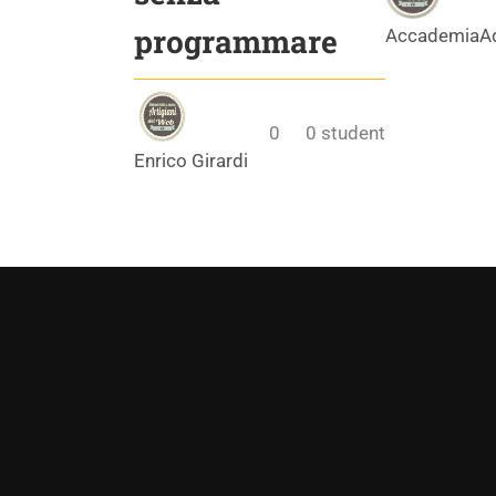
programmare
AccademiaA
0
0
student
Enrico Girardi