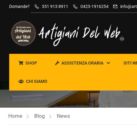
contenuto
Domande?
351 913 8911
0423-1916254
info@art
SHOP
ASSISTENZA ORARIA
SITI W
NEWS
CHI SIAMO
Home
Blog
News