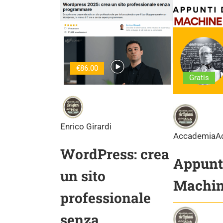
€86.00
Gratis
Enrico Girardi
AccademiaA
WordPress: crea
Appunti
un sito
Machin
professionale
senza