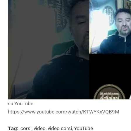
su YouTube
https://www.youtube.com/watch/KTWYKxVQB9M
Tag:
corsi
,
video
,
video corsi
,
YouTube