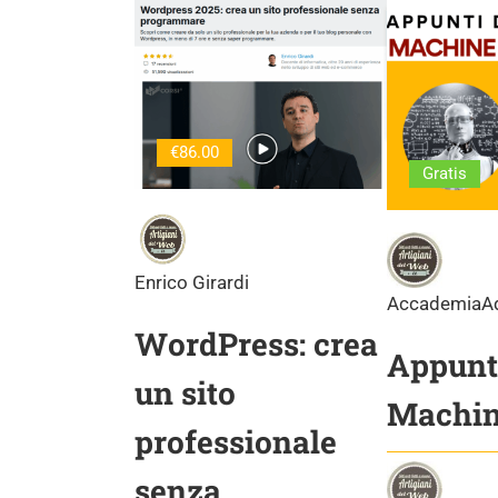
€86.00
Gratis
Enrico Girardi
AccademiaA
WordPress: crea
Appunti
un sito
Machin
professionale
senza