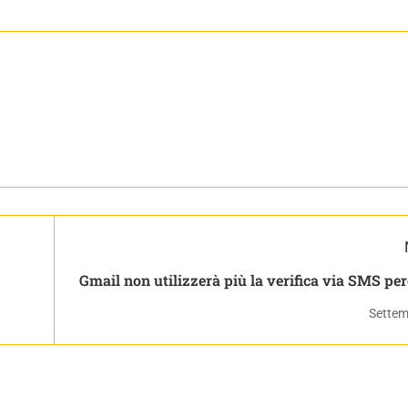
Gmail non utilizzerà più la verifica via SMS pe
sicura ecco l a
Settem