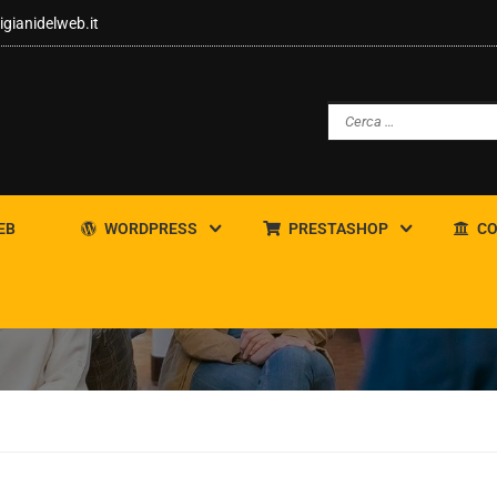
igianidelweb.it
EB
WORDPRESS
PRESTASHOP
CO