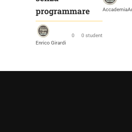
programmare
AccademiaA
0
0
student
Enrico Girardi