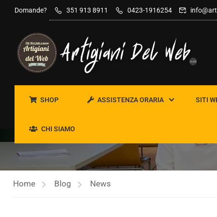
contenuto
Domande?
351 913 8911
0423-1916254
info@art
SHOP
ASSISTENZA ORARIA
SITI W
NEWS
CHI SIAMO
Home
Blog
News