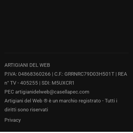
ARTIGIANI DEL WEB
P.IVA: 04868360266 | C.F.: GRRNRC79D03H501T | REA
n° TV - 405255 | SDI: M5UXCR1
PEC
artigianidelweb@casellapec.com
Artigiani del Web ® è un marchio registrato - Tutti i
diritti sono riservati
Privacy