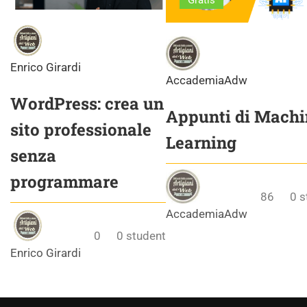
Gratis
Enrico Girardi
AccademiaAdw
WordPress: crea un
Appunti di Machi
sito professionale
Learning
senza
programmare
86
0
s
AccademiaAdw
0
0
student
Enrico Girardi