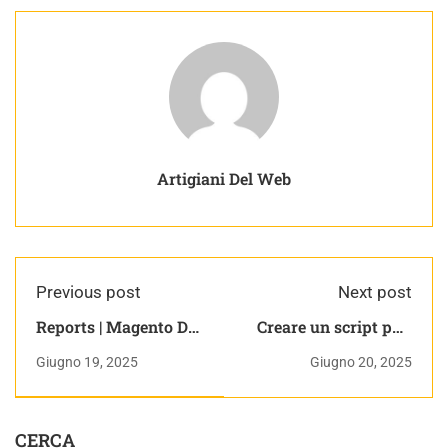
Artigiani Del Web
Previous post
Next post
Reports | Magento Da
Creare un script php
Zero
per aggiungere
Giugno 19, 2025
Giugno 20, 2025
prodotti parte 2 |
(ancora) 15 giorni con
prestashop vol. 3
CERCA