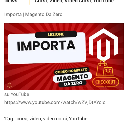
News
Corsi
Video
Video Corsi
YouTube
,
,
,
Importa | Magento Da Zero
su YouTube
https://www.youtube.com/watch/wZVjDtAYcIc
Tag:
corsi
,
video
,
video corsi
,
YouTube