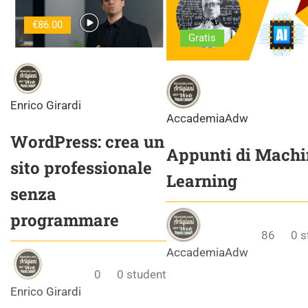
€86.00
Gratis
Enrico Girardi
AccademiaAdw
WordPress: crea un
Appunti di Machi
sito professionale
Learning
senza
programmare
86
0
s
AccademiaAdw
0
0
student
Enrico Girardi