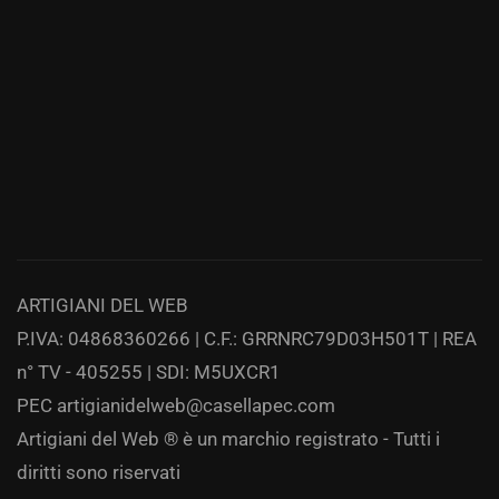
ARTIGIANI DEL WEB
P.IVA: 04868360266 | C.F.: GRRNRC79D03H501T | REA
n° TV - 405255 | SDI: M5UXCR1
PEC
artigianidelweb@casellapec.com
Artigiani del Web ® è un marchio registrato - Tutti i
diritti sono riservati