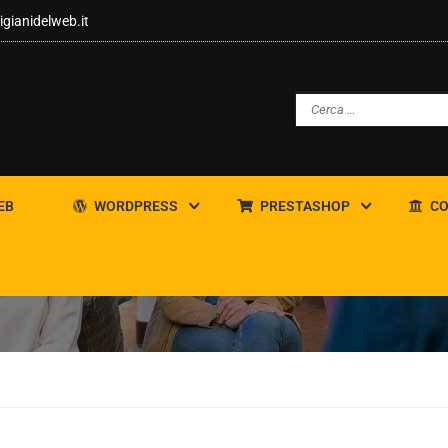
igianidelweb.it
EB
WORDPRESS
PRESTASHOP
CO