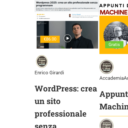
€86.00
Gratis
Enrico Girardi
AccademiaA
WordPress: crea
Appunti
un sito
Machin
professionale
senza