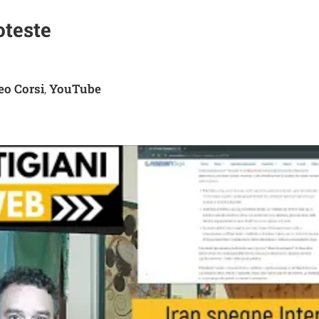
oteste
eo Corsi
YouTube
,