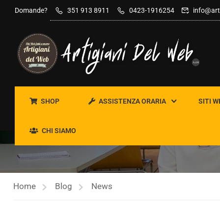
contenuto
Domande?
351 913 8911
0423-1916254
info@art
SHOP
ASSISTENZA ORARIA
SITI W
NEWS
CHI SIAMO
Home
Blog
News