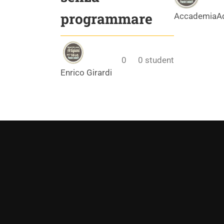
programmare
AccademiaA
0
0
student
Enrico Girardi