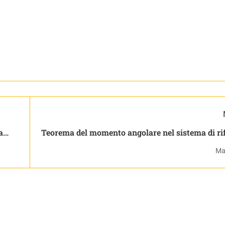
a
Teorema del momento angolare nel sistema di riferimento
del Centro di Massa 
Ma