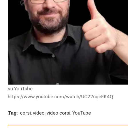
su YouTube
https://www.youtube.com/watch/UC22uqeFK4Q
Tag:
corsi
,
video
,
video corsi
,
YouTube