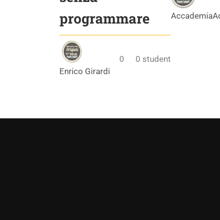
programmare
AccademiaA
0
0
student
Enrico Girardi