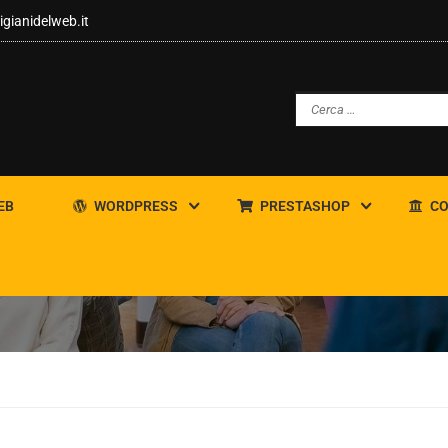
igianidelweb.it
EB
WORDPRESS
PRESTASHOP
CO