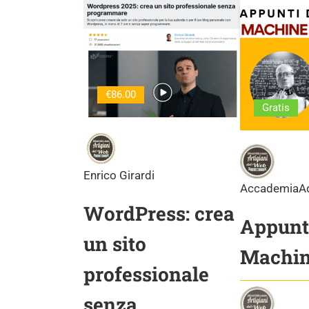
€86.00
Gratis
Enrico Girardi
AccademiaA
WordPress: crea
Appunti
un sito
Machin
professionale
senza