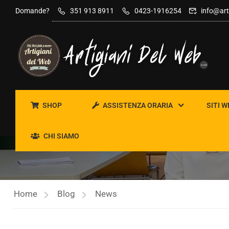
contenuto
Domande?
351 913 8911
0423-1916254
info@art
SHOP
ASSISTENZA ORARIA
SITI W
NEWS
CHI SIAMO
Home
Blog
News