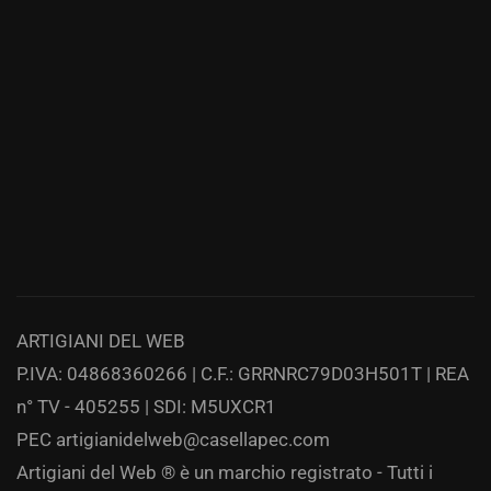
ARTIGIANI DEL WEB
P.IVA: 04868360266 | C.F.: GRRNRC79D03H501T | REA
n° TV - 405255 | SDI: M5UXCR1
PEC
artigianidelweb@casellapec.com
Artigiani del Web ® è un marchio registrato - Tutti i