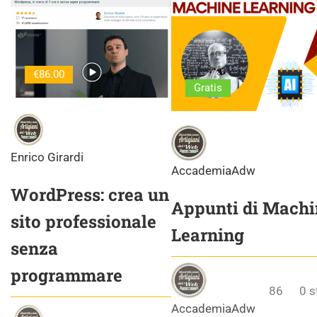
€86.00
Gratis
Enrico Girardi
AccademiaAdw
WordPress: crea un
Appunti di Machi
sito professionale
Learning
senza
programmare
86
0
s
AccademiaAdw