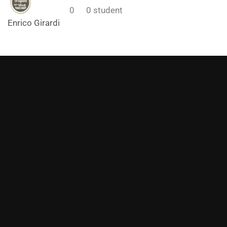
0
0
student
Enrico Girardi