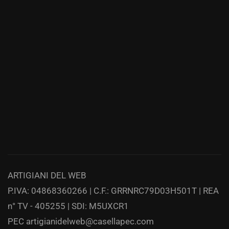
ARTIGIANI DEL WEB
P.IVA: 04868360266 | C.F.: GRRNRC79D03H501T | REA
n° TV - 405255 | SDI: M5UXCR1
PEC
artigianidelweb@casellapec.com