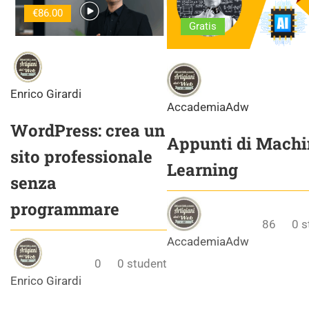
€86.00
Gratis
Enrico Girardi
AccademiaAdw
WordPress: crea un
Appunti di Machi
sito professionale
Learning
senza
programmare
86
0
s
AccademiaAdw
0
0
student
Enrico Girardi