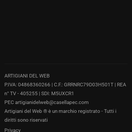
ARTIGIANI DEL WEB
P.IVA: 04868360266 | C.F.: GRRNRC79D03H501T | REA
n° TV - 405255 | SDI: M5UXCR1
PEC
artigianidelweb@casellapec.com
Artigiani del Web ® è un marchio registrato - Tutti i
diritti sono riservati
Privacy