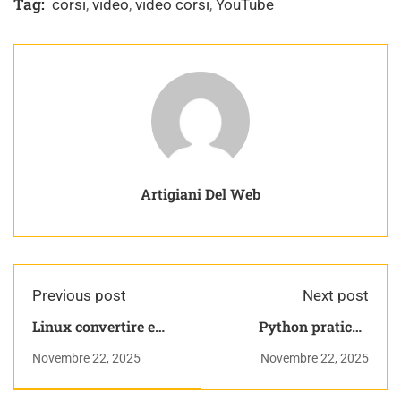
Tag:
corsi
,
video
,
video corsi
,
YouTube
Artigiani Del Web
Previous post
Next post
Linux convertire e
Python pratico -
ridimensionare
CORSO COMPLETO
Novembre 22, 2025
Novembre 22, 2025
immagini in batch |
Linux: Teoria e