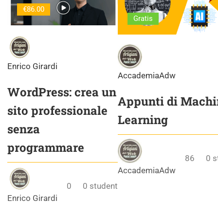
€86.00
Gratis
Enrico Girardi
AccademiaAdw
WordPress: crea un
Appunti di Machi
sito professionale
Learning
senza
programmare
86
0
s
AccademiaAdw
0
0
student
Enrico Girardi