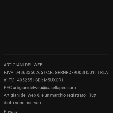
ARTIGIANI DEL WEB
P.IVA: 04868360266 | C.F.: GRRNRC79D03H501T | REA
n° TV - 405255 | SDI: M5UXCR1
PEC
artigianidelweb@casellapec.com
Artigiani del Web ® è un marchio registrato - Tutti i
diritti sono riservati
Privacy