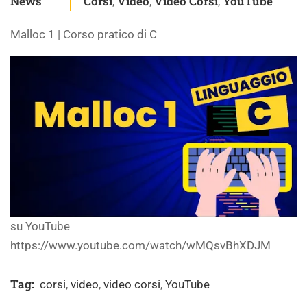
News
Corsi
Video
Video Corsi
YouTube
,
,
,
Malloc 1 | Corso pratico di C
su YouTube
https://www.youtube.com/watch/wMQsvBhXDJM
Tag:
corsi
,
video
,
video corsi
,
YouTube