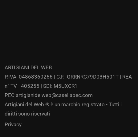
ARTIGIANI DEL WEB
P.IVA: 04868360266 | C.F.: GRRNRC79D03H501T | REA
n° TV - 405255 | SDI: M5UXCR1
PEC
artigianidelweb@casellapec.com
Artigiani del Web ® è un marchio registrato - Tutti i
diritti sono riservati
Privacy