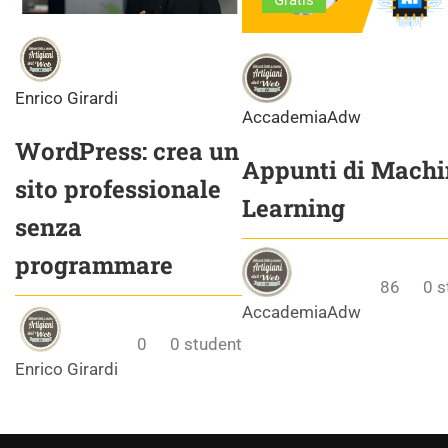
Gratis
Enrico Girardi
AccademiaAdw
WordPress: crea un
Appunti di Machi
sito professionale
Learning
senza
programmare
86
0
s
AccademiaAdw
0
0
student
Enrico Girardi