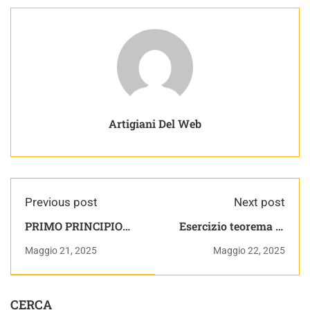
Artigiani Del Web
Previous post
Next post
PRIMO PRINCIPIO
Esercizio teorema di
DELLA
Konig Mazzoldi 6.12 |
Maggio 21, 2025
Maggio 22, 2025
TERMODINAMICA -
Dinamica | Appunti di
Appunti di Fisica -
Fisica Generale
Macchine Termiche e
sistemi energetici
CERCA