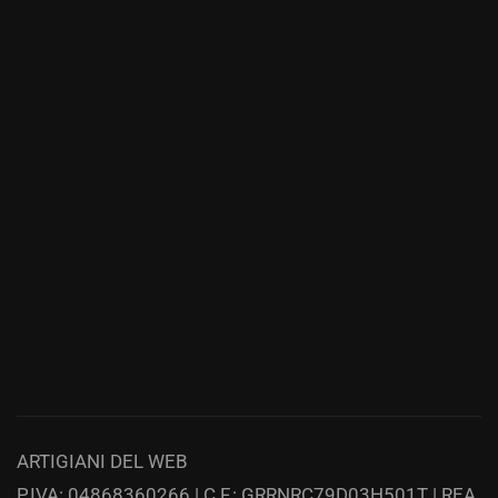
ARTIGIANI DEL WEB
P.IVA: 04868360266 | C.F.: GRRNRC79D03H501T | REA