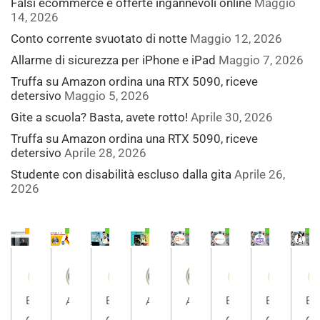
Falsi ecommerce e offerte ingannevoli online
Maggio
14, 2026
Conto corrente svuotato di notte
Maggio 12, 2026
Allarme di sicurezza per iPhone e iPad
Maggio 7, 2026
Truffa su Amazon ordina una RTX 5090, riceve
detersivo
Maggio 5, 2026
Gite a scuola? Basta, avete rotto!
Aprile 30, 2026
Truffa su Amazon ordina una RTX 5090, riceve
detersivo
Aprile 28, 2026
Studente con disabilità escluso dalla gita
Aprile 26,
2026
€86.00
Gratis
Gratis
Gratis
Gratis
Gratis
Gratis
G
Enrico
Enrico
Enrico
Enrico
En
AccademiaAdw
AccademiaAdw
AccademiaAdw