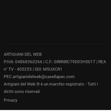
ARTIGIANI DEL WEB
P.IVA: 04868360266 | C.F.: GRRNRC79D03H501T | REA
n° TV - 405255 | SDI: M5UXCR1
PEC
artigianidelweb@casellapec.com
Artigiani del Web ® è un marchio registrato - Tutti i
diritti sono riservati
Privacy