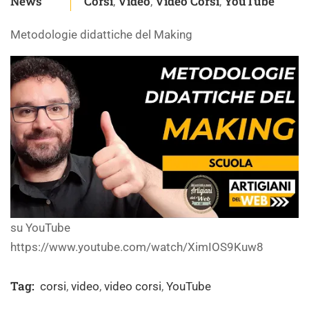
News
Corsi
Video
Video Corsi
YouTube
,
,
,
Metodologie didattiche del Making
su YouTube
https://www.youtube.com/watch/XimIOS9Kuw8
Tag:
corsi
,
video
,
video corsi
,
YouTube