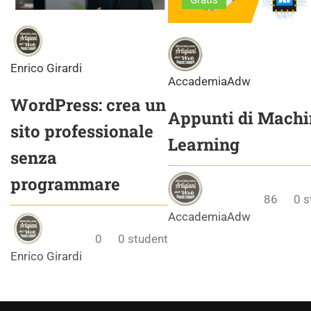
Gratis
Enrico Girardi
AccademiaAdw
WordPress: crea un
Appunti di Machi
sito professionale
Learning
senza
programmare
86
0
s
AccademiaAdw
0
0
student
Enrico Girardi