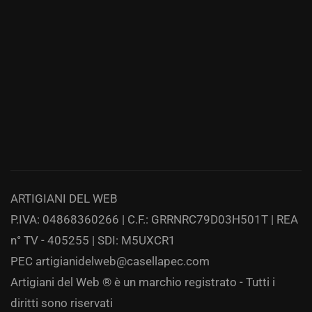
ARTIGIANI DEL WEB
P.IVA: 04868360266 | C.F.: GRRNRC79D03H501T | REA
n° TV - 405255 | SDI: M5UXCR1
PEC
artigianidelweb@casellapec.com
Artigiani del Web ® è un marchio registrato - Tutti i
diritti sono riservati