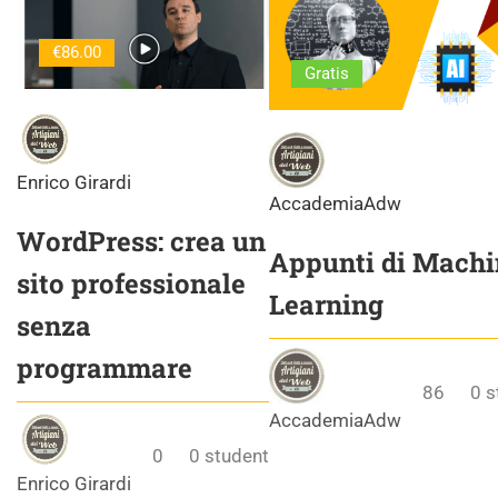
€86.00
Gratis
Enrico Girardi
AccademiaAdw
WordPress: crea un
Appunti di Machi
sito professionale
Learning
senza
programmare
86
0
s
AccademiaAdw
0
0
student
Enrico Girardi