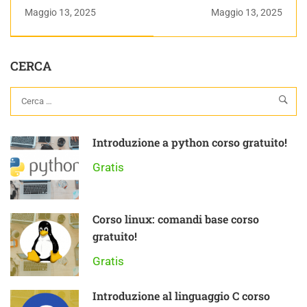
Clienti | (ancora) 15
Steiner con Teorema
Maggio 13, 2025
Maggio 13, 2025
giorni con prestashop
di Konig | Dinamica |
vol. 3 – livello
Appunti di Fisica
avanzato
Generale
CERCA
Introduzione a python corso gratuito!
Gratis
Corso linux: comandi base corso
gratuito!
Gratis
Introduzione al linguaggio C corso