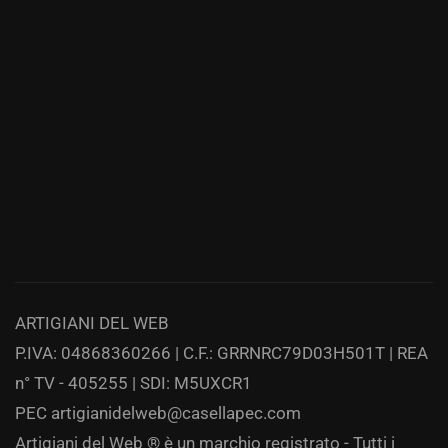
ARTIGIANI DEL WEB
P.IVA: 04868360266 | C.F.: GRRNRC79D03H501T | REA
n° TV - 405255 | SDI: M5UXCR1
PEC
artigianidelweb@casellapec.com
Artigiani del Web ® è un marchio registrato - Tutti i