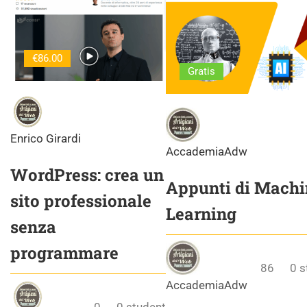
€86.00
Gratis
Enrico Girardi
AccademiaAdw
WordPress: crea un
Appunti di Machi
sito professionale
Learning
senza
programmare
86
0
s
AccademiaAdw
0
0
student