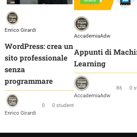
Gratis
Enrico Girardi
AccademiaAdw
WordPress: crea un
Appunti di Machi
sito professionale
Learning
senza
programmare
86
0
s
AccademiaAdw
0
0
student
Enrico Girardi