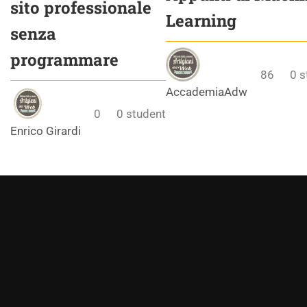
sito professionale
Learning
senza
programmare
86
0
s
AccademiaAdw
0
0
student
Enrico Girardi