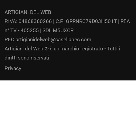
ARTIGIANI DEL WEB
P.IVA: 04868360266 | C.F.: GRRNRC79D03H501T | REA
n° TV - 405255 | SDI: M5UXCR1
PEC
artigianidelweb@casellapec.com
Artigiani del Web ® è un marchio registrato - Tutti i
diritti sono riservati
Privacy