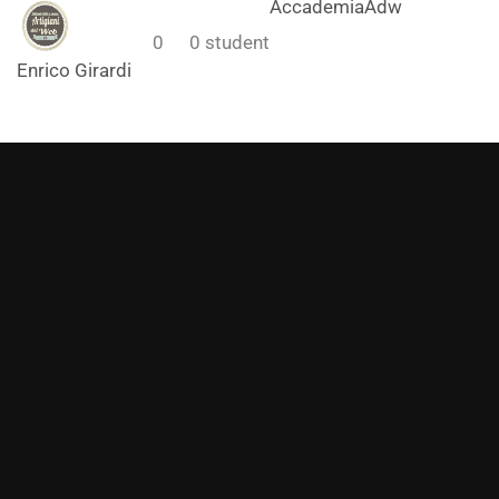
AccademiaAdw
0
0
student
Enrico Girardi