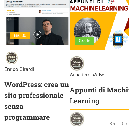
€86.00
Gratis
Enrico Girardi
AccademiaAdw
WordPress: crea un
Appunti di Machi
sito professionale
Learning
senza
programmare
86
0
s