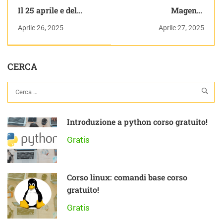
Il 25 aprile e del
Magento
perché a scuola in
installazione via
Aprile 26, 2025
Aprile 27, 2025
Italia si fanno 3 volte
composer | Magento
i Sumeri ma mai la 2a
Da Zero
Guerra Mondiale
CERCA
Introduzione a python corso gratuito!
Gratis
Corso linux: comandi base corso
gratuito!
Gratis