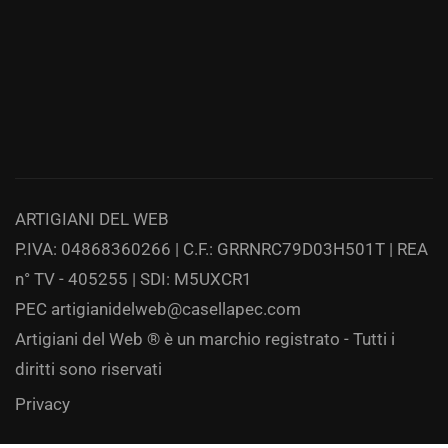
ARTIGIANI DEL WEB
P.IVA: 04868360266 | C.F.: GRRNRC79D03H501T | REA
n° TV - 405255 | SDI: M5UXCR1
PEC
artigianidelweb@casellapec.com
Artigiani del Web ® è un marchio registrato - Tutti i
diritti sono riservati
Privacy