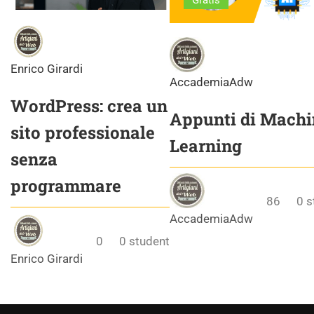
Gratis
Enrico Girardi
AccademiaAdw
WordPress: crea un
Appunti di Machi
sito professionale
Learning
senza
programmare
86
0
s
AccademiaAdw
0
0
student
Enrico Girardi