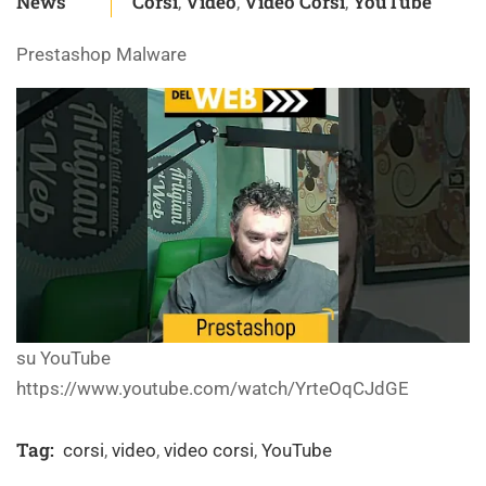
News
Corsi
Video
Video Corsi
YouTube
,
,
,
Prestashop Malware
su YouTube
https://www.youtube.com/watch/YrteOqCJdGE
Tag:
corsi
,
video
,
video corsi
,
YouTube