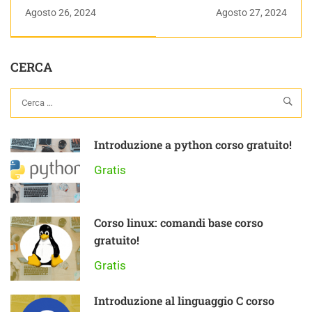
| Magento Da Zero
attrito radente |
Agosto 26, 2024
Agosto 27, 2024
Dinamica | Appunti di
Fisica Generale
CERCA
Introduzione a python corso gratuito!
Gratis
Corso linux: comandi base corso
gratuito!
Gratis
Introduzione al linguaggio C corso