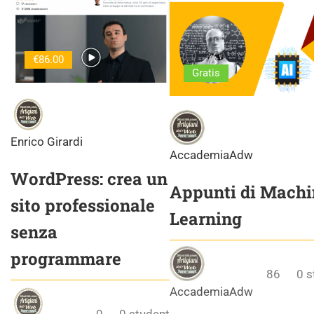
€86.00
Gratis
Enrico Girardi
AccademiaAdw
WordPress: crea un
Appunti di Machi
sito professionale
Learning
senza
programmare
86
0
s
AccademiaAdw
0
0
student