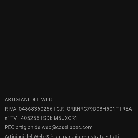
ARTIGIANI DEL WEB
P.IVA: 04868360266 | C.F.: GRRNRC79D03H501T | REA
n° TV - 405255 | SDI: M5UXCR1
PEC
artigianidelweb@casellapec.com
Artigiani del Web ® è un marchio registrato - Tutti i