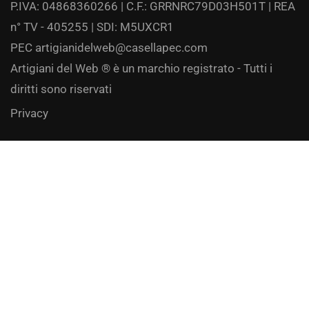
P.IVA: 04868360266 | C.F.: GRRNRC79D03H501T | REA
n° TV - 405255 | SDI: M5UXCR1
PEC
artigianidelweb@casellapec.com
Artigiani del Web ® è un marchio registrato - Tutti i
diritti sono riservati
Privacy