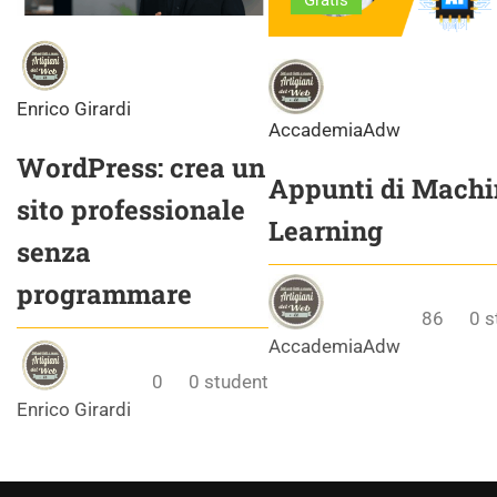
Gratis
Enrico Girardi
AccademiaAdw
WordPress: crea un
Appunti di Machi
sito professionale
Learning
senza
programmare
86
0
s
AccademiaAdw
0
0
student
Enrico Girardi