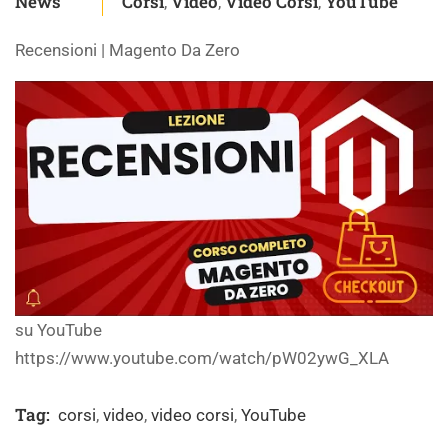
News
Corsi
Video
Video Corsi
YouTube
,
,
,
Recensioni | Magento Da Zero
su YouTube
https://www.youtube.com/watch/pW02ywG_XLA
Tag:
corsi
,
video
,
video corsi
,
YouTube