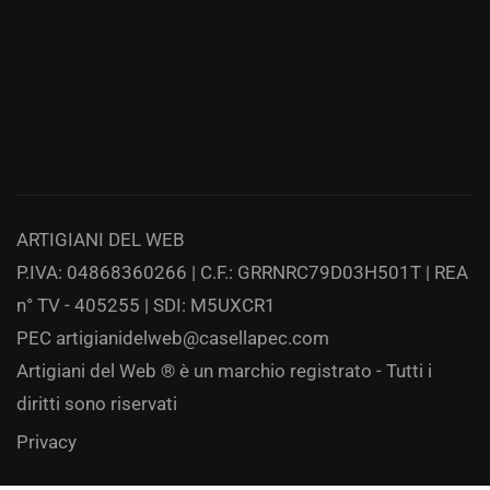
ARTIGIANI DEL WEB
P.IVA: 04868360266 | C.F.: GRRNRC79D03H501T | REA
n° TV - 405255 | SDI: M5UXCR1
PEC
artigianidelweb@casellapec.com
Artigiani del Web ® è un marchio registrato - Tutti i
diritti sono riservati
Privacy