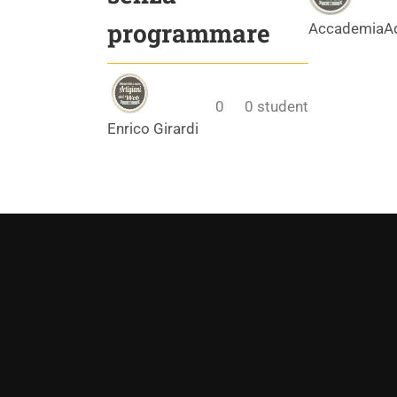
programmare
AccademiaA
0
0
student
Enrico Girardi