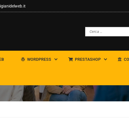
igianidelweb.it
EB
WORDPRESS
PRESTASHOP
CO