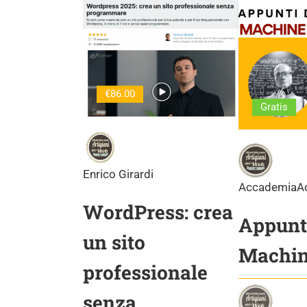
€86.00
Gratis
Enrico Girardi
AccademiaA
WordPress: crea
Appunti
un sito
Machin
professionale
senza