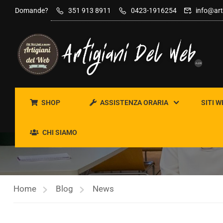
contenuto
Domande?
351 913 8911
0423-1916254
info@art
SHOP
ASSISTENZA ORARIA
SITI W
NEWS
CHI SIAMO
Home
Blog
News