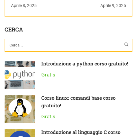
con noi!
Dinamica | Appunti di
Aprile 8, 2025
Aprile 9, 2025
Fisica Generale
CERCA
Introduzione a python corso gratuito!
Gratis
Corso linux: comandi base corso
gratuito!
Gratis
Introduzione al linguaggio C corso