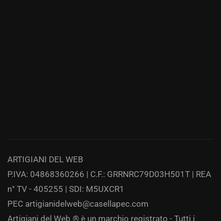
ARTIGIANI DEL WEB
P.IVA: 04868360266 | C.F.: GRRNRC79D03H501T | REA
n° TV - 405255 | SDI: M5UXCR1
PEC
artigianidelweb@casellapec.com
Artigiani del Web ® è un marchio registrato - Tutti i