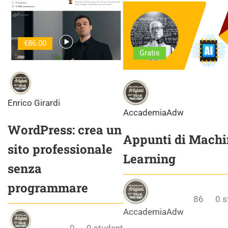
€86.00
Gratis
Enrico Girardi
AccademiaAdw
WordPress: crea un
Appunti di Machi
sito professionale
Learning
senza
programmare
86
0
s
AccademiaAdw
0
0
student