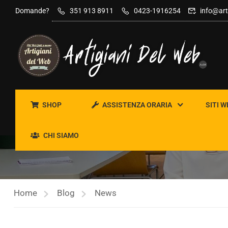
contenuto
Domande?
351 913 8911
0423-1916254
info@art
SHOP
ASSISTENZA ORARIA
SITI W
NEWS
CHI SIAMO
Home
Blog
News