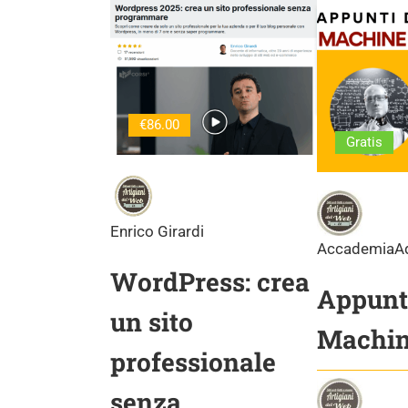
€86.00
Gratis
Enrico Girardi
AccademiaA
WordPress: crea
Appunti
un sito
Machin
professionale
senza