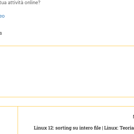
tua attività online?
seo
s
Linux 12: sorting su intero file | 