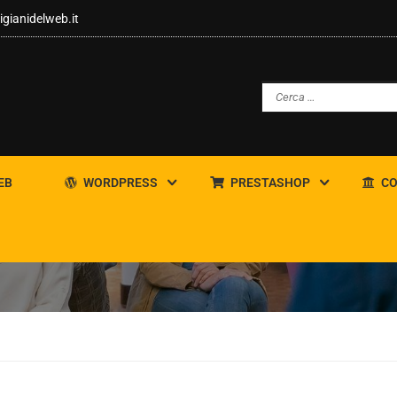
igianidelweb.it
EB
WORDPRESS
PRESTASHOP
CO