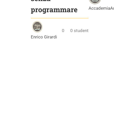
programmare
AccademiaA
0
0
student
Enrico Girardi