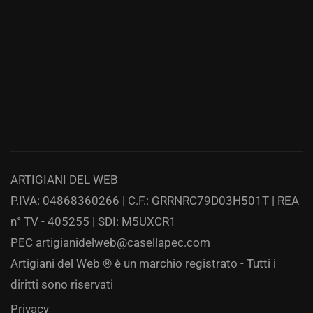
ARTIGIANI DEL WEB
P.IVA: 04868360266 | C.F.: GRRNRC79D03H501T | REA
n° TV - 405255 | SDI: M5UXCR1
PEC
artigianidelweb@casellapec.com
Artigiani del Web ® è un marchio registrato - Tutti i
diritti sono riservati
Privacy