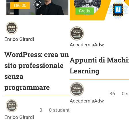
€86.00
Gratis
Enrico Girardi
AccademiaAdw
WordPress: crea un
Appunti di Machi
sito professionale
Learning
senza
programmare
86
0
s
AccademiaAdw
0
0
student
Enrico Girardi