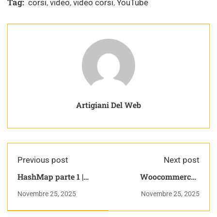
Tag:
corsi
,
video
,
video corsi
,
YouTube
Artigiani Del Web
Previous post
Next post
HashMap parte 1 |
Woocommerce -
Corso Java Pratico
CORSO COMPLETO |
Novembre 25, 2025
Novembre 25, 2025
Corso E-commerce
con woocommerce