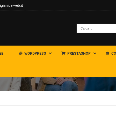
igianidelweb.it
EB
WORDPRESS
PRESTASHOP
CO