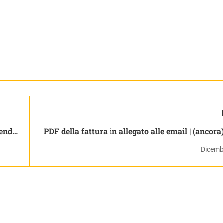
pendio
PDF della fattura in allegato alle email | (ancora)
con prestashop vol. 3 – liv
Dicemb