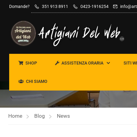
contenuto
Domande?
351 913 8911
0423-1916254
info@art
SHOP
ASSISTENZA ORARIA
SITI W
NEWS
CHI SIAMO
Home
Blog
News