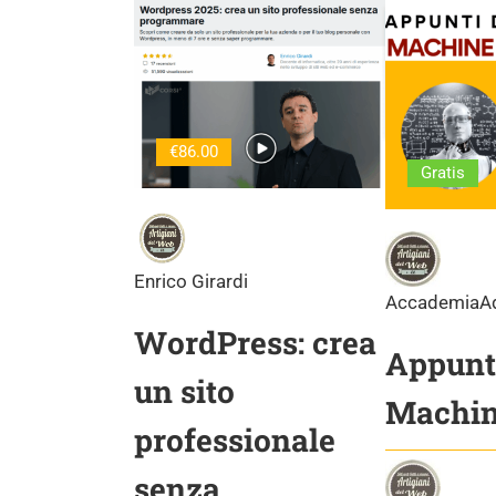
€86.00
Gratis
Enrico Girardi
AccademiaA
WordPress: crea
Appunti
un sito
Machin
professionale
senza