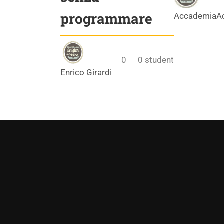
programmare
AccademiaA
0
0
student
Enrico Girardi