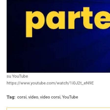
su YouTube
https://www.youtube.com/watch/1i0J2t_eN9E
Tag:
corsi
,
video
,
video corsi
,
YouTube