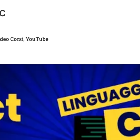
 C
deo Corsi
YouTube
,