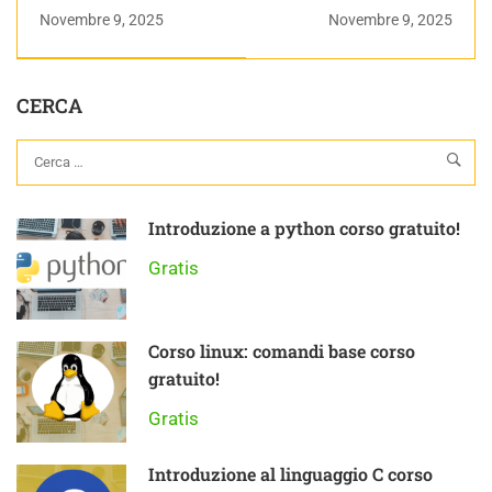
comandi utili p1 |
comandi utili p2 |
Novembre 9, 2025
Novembre 9, 2025
Linux: Teoria e
Linux: Teoria e
Pratica
Pratica
CERCA
Introduzione a python corso gratuito!
Gratis
Corso linux: comandi base corso
gratuito!
Gratis
Introduzione al linguaggio C corso