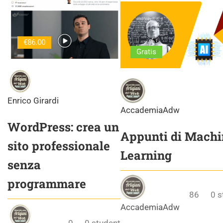
€86.00
Gratis
Enrico Girardi
AccademiaAdw
WordPress: crea un
Appunti di Machi
sito professionale
Learning
senza
programmare
86
0
s
AccademiaAdw
0
0
student