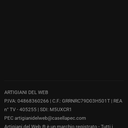
ARTIGIANI DEL WEB
P.IVA: 04868360266 | C.F.: GRRNRC79D03H501T | REA
n° TV - 405255 | SDI: M5UXCR1
PEC
artigianidelweb@casellapec.com
Artigiani del Web ® è un marchio registrato - Tutti i