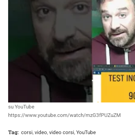
su YouTube
https://www.youtube.com/watch/mzG3fPUZuZM
Tag:
corsi
,
video
,
video corsi
,
YouTube