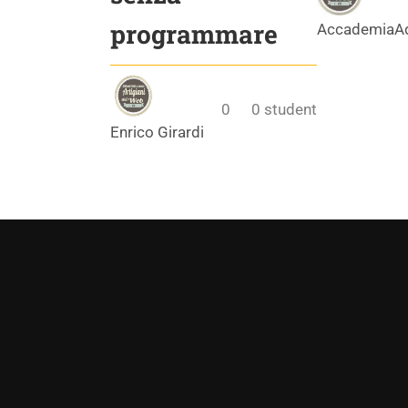
programmare
AccademiaA
0
0
student
Enrico Girardi