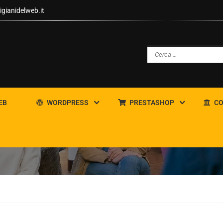
igianidelweb.it
EB
WORDPRESS
PRESTASHOP
CO