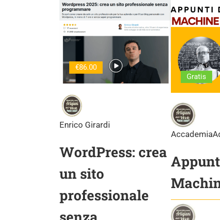
€86.00
Gratis
Enrico Girardi
AccademiaA
WordPress: crea
Appunti
un sito
Machin
professionale
senza