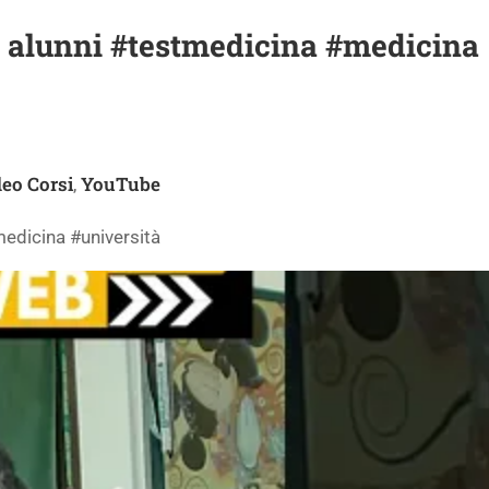
0% alunni #testmedicina #medicina
eo Corsi
YouTube
,
medicina #università