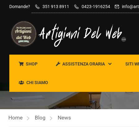
contenuto
Domande?
351 913 8911
0423-1916254
info@art
SHOP
ASSISTENZA ORARIA
SITI W
NEWS
CHI SIAMO
Home
Blog
News