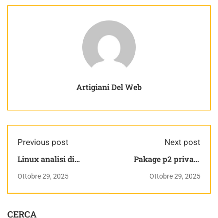
Artigiani Del Web
Previous post
Next post
Linux analisi di
Pakage p2 private
sistema | Linux:
and protected | Corso
Ottobre 29, 2025
Ottobre 29, 2025
Teoria e Pratica
Java Pratico
CERCA