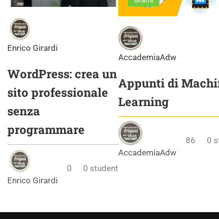
Gratis
Enrico Girardi
AccademiaAdw
WordPress: crea un
Appunti di Machi
sito professionale
Learning
senza
programmare
86
0
s
AccademiaAdw
0
0
student
Enrico Girardi