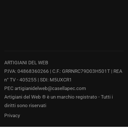
ARTIGIANI DEL WEB
P.IVA: 04868360266 | C.F.: GRRNRC79D03H501T | REA
n° TV - 405255 | SDI: M5UXCR1
PEC
artigianidelweb@casellapec.com
Artigiani del Web ® è un marchio registrato - Tutti i
diritti sono riservati
Privacy