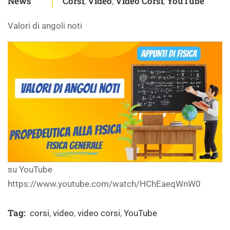
News
Corsi
Video
Video Corsi
YouTube
,
,
,
Valori di angoli noti
su YouTube
https://www.youtube.com/watch/HChEaeqWnW0
Tag:
corsi
,
video
,
video corsi
,
YouTube