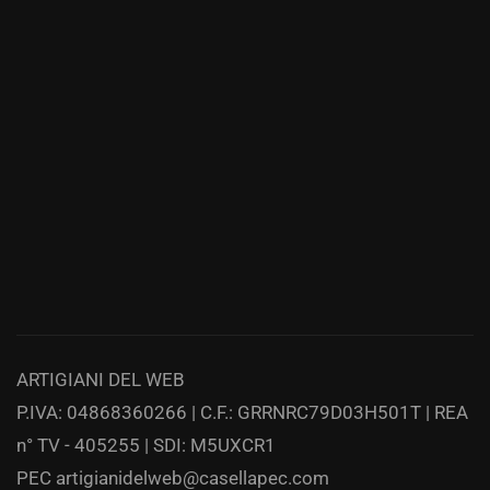
ARTIGIANI DEL WEB
P.IVA: 04868360266 | C.F.: GRRNRC79D03H501T | REA
n° TV - 405255 | SDI: M5UXCR1
PEC
artigianidelweb@casellapec.com