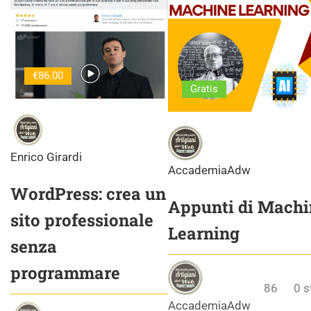
€86.00
Gratis
Enrico Girardi
AccademiaAdw
WordPress: crea un
Appunti di Machi
sito professionale
Learning
senza
programmare
86
0
s
AccademiaAdw