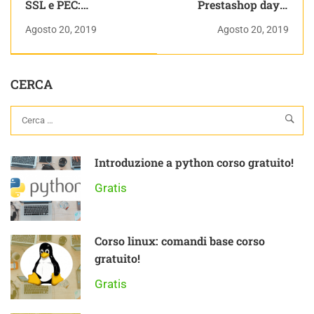
SSL e PEC:
Prestashop day a
dismissione vecchi
Milano, 26 settembre
Agosto 20, 2019
Agosto 20, 2019
protocolli, aggiornate
2019
i vostri software
CERCA
Introduzione a python corso gratuito!
Gratis
Corso linux: comandi base corso
gratuito!
Gratis