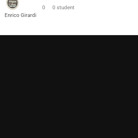
0
0
student
Enrico Girardi