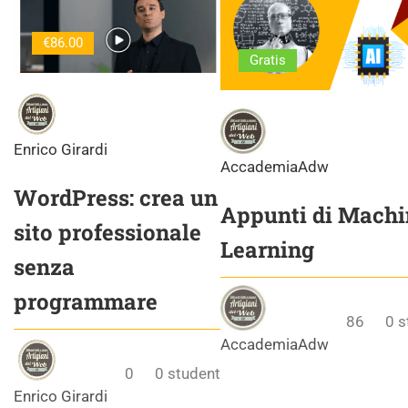
€86.00
Gratis
Enrico Girardi
AccademiaAdw
WordPress: crea un
Appunti di Machi
sito professionale
Learning
senza
programmare
86
0
s
AccademiaAdw
0
0
student
Enrico Girardi