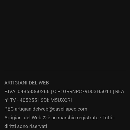
ARTIGIANI DEL WEB
P.IVA: 04868360266 | C.F.: GRRNRC79D03H501T | REA
n° TV - 405255 | SDI: M5UXCR1
PEC
artigianidelweb@casellapec.com
Artigiani del Web ® è un marchio registrato - Tutti i
diritti sono riservati