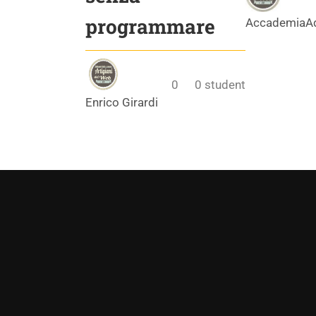
programmare
AccademiaA
0
0
student
Enrico Girardi