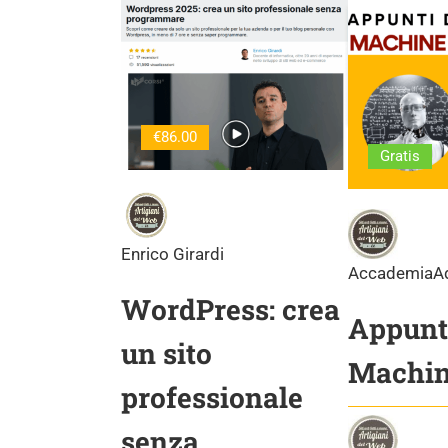
€86.00
Gratis
Enrico Girardi
AccademiaA
WordPress: crea
Appunti
un sito
Machin
professionale
senza