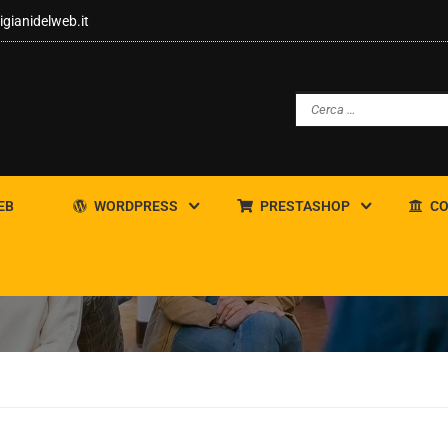
igianidelweb.it
EB
WORDPRESS
PRESTASHOP
CO