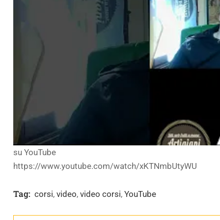
su YouTube
https://www.youtube.com/watch/xKTNmbUtyWU
Tag:
corsi
,
video
,
video corsi
,
YouTube