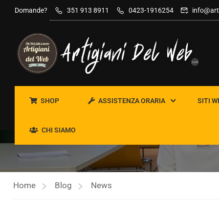
contenuto
Domande?
351 913 8911
0423-1916254
info@art
SHOP
ASSISTENZA ORARIA
SITI W
NEWS
CHI SIAMO
Home
Blog
News