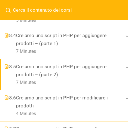
Domande?
351 913 8911
0423-1916254
info@art
8.3
Webservices in uscita
CHI SIAMO
5 Minutes
Chi Siamo
8.4
Creiamo uno script in PHP per aggiungere
prodotti – (parte 1)
B2B
7 Minutes
Contatti
SHOP
ASSISTENZA ORARIA
SITI
FAQ
8.5
Creiamo uno script in PHP per aggiungere
prodotti – (parte 2)
Help
CHI SIAMO
7 Minutes
Blog
NEGOZIO
351 913 8911
8.6
Creiamo uno script in PHP per modificare i
prodotti
0423-1916254
Account
4 Minutes
info@artigianidelweb.it
Shop