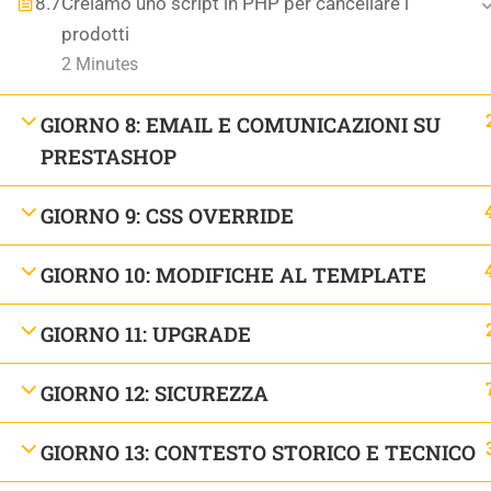
8.7
Creiamo uno script in PHP per cancellare i
prodotti
2 Minutes
GIORNO 8: EMAIL E COMUNICAZIONI SU
PRESTASHOP
GIORNO 9: CSS OVERRIDE
ARTIGIANI DEL WEB
GIORNO 10: MODIFICHE AL TEMPLATE
P.IVA: 04868360266 | C.F.: GRRNRC79D03H501T | REA 
PEC
artigianidelweb@casellapec.com
GIORNO 11: UPGRADE
Artigiani del Web ® è un marchio registrato - Tutti i diritt
GIORNO 12: SICUREZZA
GIORNO 13: CONTESTO STORICO E TECNICO