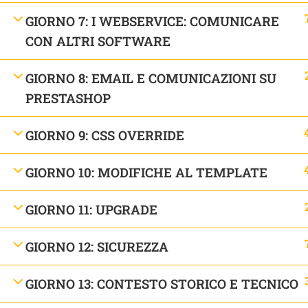
GIORNO 7: I WEBSERVICE: COMUNICARE
CON ALTRI SOFTWARE
GIORNO 8: EMAIL E COMUNICAZIONI SU
PRESTASHOP
GIORNO 9: CSS OVERRIDE
ARTIGIANI DEL WEB
GIORNO 10: MODIFICHE AL TEMPLATE
P.IVA: 04868360266 | C.F.: GRRNRC79D03H501T | REA 
PEC
artigianidelweb@casellapec.com
GIORNO 11: UPGRADE
Artigiani del Web ® è un marchio registrato - Tutti i diritt
GIORNO 12: SICUREZZA
GIORNO 13: CONTESTO STORICO E TECNICO