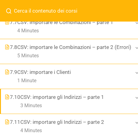
4 Minutes
Domande?
351 913 8911
0423-1916254
info@art
CHI SIAMO
7.7
CSV: importare le Combinazioni – parte 1
4 Minutes
Chi Siamo
7.8
CSV: importare le Combinazioni – parte 2 (Errori)
B2B
5 Minutes
Contatti
SHOP
ASSISTENZA ORARIA
SITI
FAQ
7.9
CSV: importare i Clienti
Help
1 Minute
CHI SIAMO
Blog
7.10
CSV: importare gli Indirizzi – parte 1
NEGOZIO
351 913 8911
3 Minutes
0423-1916254
7.11
CSV: importare gli Indirizzi – parte 2
Account
4 Minutes
info@artigianidelweb.it
Shop