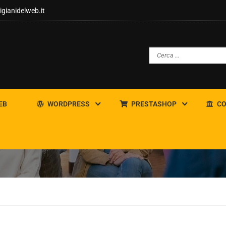
igianidelweb.it
EB
WORDPRESS
PRESTASHOP
CO