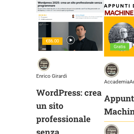
€86.00
Gratis
Enrico Girardi
AccademiaA
WordPress: crea
Appunti
un sito
Machin
professionale
senza