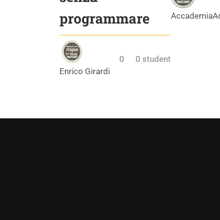
programmare
AccademiaA
0
0
student
Enrico Girardi