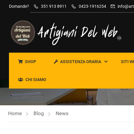
contenuto
Domande?
351 913 8911
0423-1916254
info@art
SHOP
ASSISTENZA ORARIA
SITI W
NEWS
CHI SIAMO
Home
Blog
News