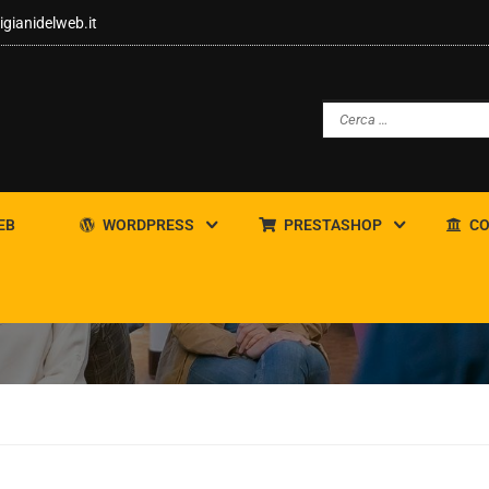
igianidelweb.it
EB
WORDPRESS
PRESTASHOP
CO