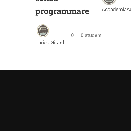
programmare
AccademiaA
0
0
student
Enrico Girardi