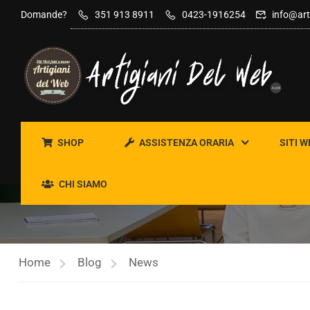
contenuto
Domande?
351 913 8911
0423-1916254
info@art
SHOP
ASSISTENZA ORARIA
SITI W
NEWS
CHI SIAMO
Home
Blog
News