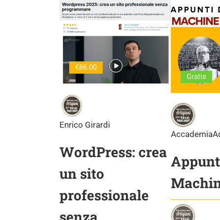
€86.00
Gratis
Enrico Girardi
AccademiaA
WordPress: crea
Appunti
un sito
Machin
professionale
senza