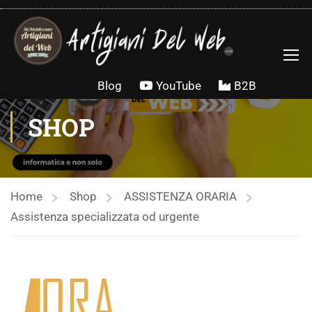
contenuto
Blog
YouTube
B2B
SHOP
Home
Shop
ASSISTENZA ORARIA
Assistenza specializzata od urgente